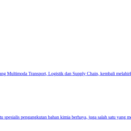
ang Multimoda Transport, Logistik dan Supply Chain, kembali melahirk
atu spesialis pengangkutan bahan kimia berhaya, juga salah satu yang 