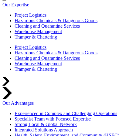
Our Expertise
Project Logistics
Hazardous Chemicals & Dangerous Goods
Cleaning and Quarantine Services
Warehouse Management
Tramper & Chartering
Project Logistics
Hazardous Chemicals & Dangerous Goods
Cleaning and Quarantine Services
Warehouse Management
Tramper & Chartering
Our Advantages
Experienced in Complex and Challenging Operations
Specialist Team with Focused Expertise
Strong Local & Global Network
Integrated Solutions Approach
Health, Safety, Environment, and Community (HSEC)